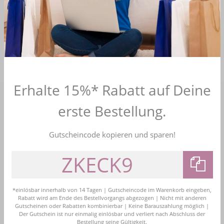
glitzernde Tiara schmückt jede Brautfrisur und rundet das
Erscheinungsbild wunderbar ab. Lassen Sie sich von
unserem Sortiment verführen und entscheiden Sie sich für
Qualität und Schönheit zugleich.
Erhalte 15%* Rabatt auf Deine
PERSÖNLICHE BERATUNG
erste Bestellung.
E-Mail:
info@brautschmuck24.com
Gutscheincode kopieren und sparen!
Wir beraten Sie gern!
BEWERTUNGEN
*einlösbar innerhalb von 14 Tagen | Gutscheincode im Warenkorb eingeben,
Rabatt wird am Ende des Bestellvorgangs abgezogen | Nicht mit anderen
4,7
Gutscheinen oder Rabatten kombinierbar | Keine Barauszahlung möglich |
Bewerten Sie uns
Der Gutschein ist nur einmalig einlösbar und verliert nach Abschluss der
Bestellung seine Gültigkeit.