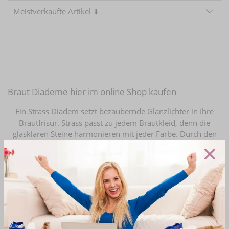
Meistverkaufte Artikel ⬇
Braut Diademe hier im online Shop kaufen
Ein Strass Diadem setzt bezaubernde Glanzlichter in Ihre
Brautfrisur. Strass passt zu jedem Brautkleid, denn die
glasklaren Steine harmonieren mit jeder Farbe. Durch den
×
feinen Schliff funkeln die Strasssteine in unzähligen Farben
und verzaubern so die Braut und Gäste gleichermaßen.
Wenn Sie ein hochwertiges Strass Diadem suchen, sind Sie
im Online Shop von Brautschmuck24 genau richtig.
Renommierte Brautschmuck-Hersteller garantieren für
höchste Qualität. Einfach und bequem von daheim aus
einkaufen. Das große Sortiment an Strass Diademen hält
sicherlich auch einige schöne Modelle für Sie bereit. Eine