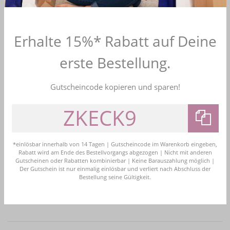
Erhalte 15%* Rabatt auf Deine
erste Bestellung.
Gutscheincode kopieren und sparen!
CRYSTAL ART
WEISE FASHION
*einlösbar innerhalb von 14 Tagen | Gutscheincode im Warenkorb eingeben,
Halskette Antonia
Halskette No. 17
Rabatt wird am Ende des Bestellvorgangs abgezogen | Nicht mit anderen
Gutscheinen oder Rabatten kombinierbar | Keine Barauszahlung möglich |
29,95 €
49,95 €
Der Gutschein ist nur einmalig einlösbar und verliert nach Abschluss der
Bestellung seine Gültigkeit.