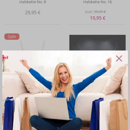
Halskette No. 8
Halskette No. 16
statt
39,95 €
29,95 €
19,95 €
Sale
×
ACHBERGER
BRAUTSCHMUCK 24
Halskette mit Anhänger Iris
Halskette Marilyn
statt
49,95 €
19,95 €
29,95 €