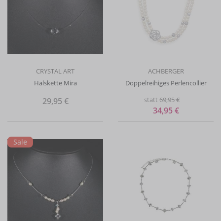
CRYSTAL ART
ACHBERGER
Halskette Mira
Doppelreihiges Perlencollier
statt
69,95 €
29,95 €
34,95 €
Sale