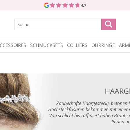
4,7
CCESSOIRES
SCHMUCKSETS
COLLIERS
OHRRINGE
ARM
HAARG
Zauberhafte Haargestecke betonen Br
Hochsteckfrisuren bekommen mit einem z
Von schlicht bis raffiniert haben Bräut
Perlen un