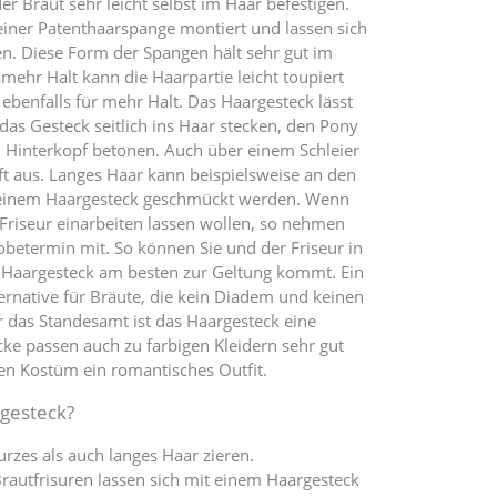
er Braut sehr leicht selbst im Haar befestigen.
einer Patenthaarspange montiert und lassen sich
en. Diese Form der Spangen hält sehr gut im
mehr Halt kann die Haarpartie leicht toupiert
ebenfalls für mehr Halt. Das Haargesteck lässt
 das Gesteck seitlich ins Haar stecken, den Pony
Hinterkopf betonen. Auch über einem Schleier
ft aus. Langes Haar kann beispielsweise an den
t einem Haargesteck geschmückt werden. Wenn
Friseur einarbeiten lassen wollen, so nehmen
obetermin mit. So können Sie und der Friseur in
s Haargesteck am besten zur Geltung kommt. Ein
ernative für Bräute, die kein Diadem und keinen
r das Standesamt ist das Haargesteck eine
cke passen auch zu farbigen Kleidern sehr gut
n Kostüm ein romantisches Outfit.
rgesteck?
rzes als auch langes Haar zieren.
rautfrisuren lassen sich mit einem Haargesteck