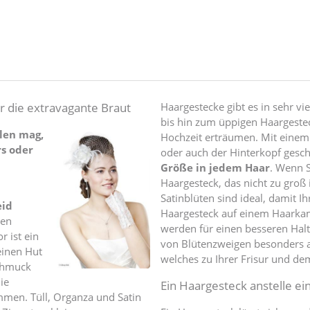
r die extravagante Braut
Haargestecke gibt es in sehr v
bis hin zum üppigen Haargesteck 
len mag,
Hochzeit erträumen. Mit einem H
rs oder
oder auch der Hinterkopf ges
Größe in jedem Haar
. Wenn S
Haargesteck, das nicht zu groß 
Satinblüten sind ideal, damit I
eid
Haargesteck auf einem Haarkam
den
werden für einen besseren Halt
r ist ein
von Blütenzweigen besonders at
einen Hut
welches zu Ihrer Frisur und dem
schmuck
ie
Ein Haargesteck anstelle ei
men. Tüll, Organza und Satin