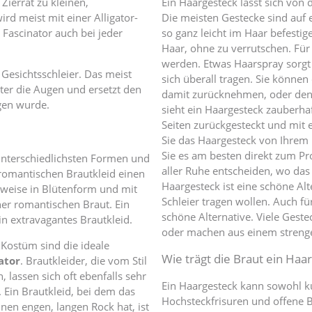
Zierrat zu kleinen,
Ein Haargesteck lässt sich von d
rd meist mit einer Alligator-
Die meisten Gestecke sind auf 
Fascinator auch bei jeder
so ganz leicht im Haar befestig
Haar, ohne zu verrutschen. Für 
werden. Etwas Haarspray sorgt 
 Gesichtsschleier. Das meist
sich überall tragen. Sie können
ter die Augen und ersetzt den
damit zurücknehmen, oder den 
agen wurde.
sieht ein Haargesteck zauberha
Seiten zurückgesteckt und mi
Sie das Haargesteck von Ihrem 
Sie es am besten direkt zum Pr
 unterschiedlichsten Formen und
aller Ruhe entscheiden, wo da
romantischen Brautkleid einen
Haargesteck ist eine schöne Alt
lsweise in Blütenform und mit
Schleier tragen wollen. Auch fü
iner romantischen Braut. Ein
schöne Alternative. Viele Geste
n extravagantes Brautkleid.
oder machen aus einem strenge
 Kostüm sind die ideale
Wie trägt die Braut ein Haa
ator
. Brautkleider, die vom Stil
 lassen sich oft ebenfalls sehr
Ein Haargesteck kann sowohl ku
Ein Brautkleid, bei dem das
Hochsteckfrisuren und offene B
inen engen, langen Rock hat, ist