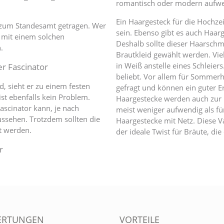
romantisch oder modern aufwe
Ein Haargesteck für die Hochze
 zum Standesamt getragen. Wer
sein. Ebenso gibt es auch Haarg
n mit einem solchen
Deshalb sollte dieser Haarsch
.
Brautkleid gewählt werden. Vie
in Weiß anstelle eines Schleie
r Fascinator
beliebt. Vor allem für Sommerh
, sieht er zu einem festen
gefragt und können ein guter Er
st ebenfalls kein Problem.
Haargestecke werden auch zur 
ascinator kann, je nach
meist weniger aufwendig als für
ussehen. Trotzdem sollten die
Haargestecke mit Netz. Diese V
t werden.
der ideale Twist für Bräute, di
r
ERTUNGEN
VORTEILE