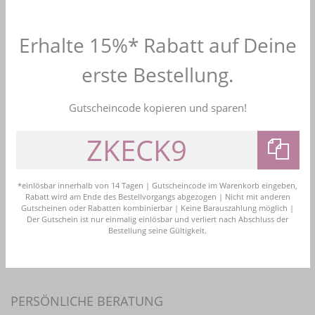
Bei uns können Sie nicht nur Haarnadeln und
Haarklammern von renommierten Brautaccessoires-
Herstellern wie Achberger kaufen, sondern auch
Erhalte 15%* Rabatt auf Deine
Designerschmuck von Colares. Wenn Sie das
Außergewöhnliche suchen, sind Sie in unserem Shop genau
erste Bestellung.
richtig. Denn nicht jede Braut sucht traditionellen
Haarschmuck, sondern sucht etwas Einzigartiges. Bei uns
Gutscheincode kopieren und sparen!
werden Sie garantiert fündig. Dank der vielen
unterschiedlichen Designs findet hier jede Braut etwas
Passendes. Außerdem können Sie auch Ihren Haarschmuck
auf den restlichen Brautschmuck abstimmen. Wir haben
garantiert passende Ketten und Ohrringe für Sie im Angebot.
*einlösbar innerhalb von 14 Tagen | Gutscheincode im Warenkorb eingeben,
Wenn Sie sich unsicher sind, ob die gewünschten Stücke
Rabatt wird am Ende des Bestellvorgangs abgezogen | Nicht mit anderen
zusammenpassen, helfen wir Ihnen gerne weiter.
Gutscheinen oder Rabatten kombinierbar | Keine Barauszahlung möglich |
Der Gutschein ist nur einmalig einlösbar und verliert nach Abschluss der
Bestellung seine Gültigkeit.
PERSÖNLICHE BERATUNG