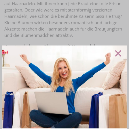
auf Haarnadeln. Mit ihnen kann jede Braut eine tolle Frisur
gestalten. Oder wie wäre es mit sternförmig verzierten
Haarnadeln, wie schon die berühmte Kaiserin Sissi sie trug?
Kleine Blumen wirken besonders romantisch und farbige
Akzente machen die Haarnadeln auch für die Brautjungfern
und die Blumenmädchen attraktiv.
Kunstvolle kleine Akzente mit Haarnadeln
×
Haarnadeln sind u-förmige Nadeln, die einfach in die Frisur
gesteckt werden können.
Durch die gewellten Abschlüsse
halten sie nahezu in jedem Haar
. Oben haben die
Haarnadeln einen Kopf aus Strass oder Perlen. Diese Köpfe
schauen dann aus der Frisur heraus. Somit schmücken und
befestigen Haarnadeln gleichermaßen. Haarklammern
hingegen sind Bobby-Pins, auf denen ein Motiv befestigt ist.
Hier finden sich teilweise sehr große, leichte Schmuckteile,
wie Blüten oder Schleifen. Diese Klammern werden einfach
in das Haar geschoben. Durch die leicht gewellte Struktur
sitzen auch diese Haarklammern sehr sicher.