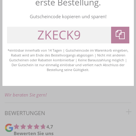
erste Bestellung.
Kauf auf Rechnung
Bezahlen Sie bequem nach Erhalt der Ware
Gutscheincode kopieren und sparen!
Bestellhotline
+49 (0)2161 4774161
info@brautschmuck24.com
*einlösbar innerhalb von 14 Tagen | Gutscheincode im Warenkorb eingeben,
Rabatt wird am Ende des Bestellvorgangs abgezogen | Nicht mit anderen
Gutscheinen oder Rabatten kombinierbar | Keine Barauszahlung möglich |
Der Gutschein ist nur einmalig einlösbar und verliert nach Abschluss der
PERSÖNLICHE BERATUNG
Bestellung seine Gültigkeit.
E-Mail:
info@brautschmuck24.com
Wir beraten Sie gern!
BEWERTUNGEN
4,7
Bewerten Sie uns