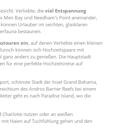
sicht. Verliebte, die
viel Entspannung
 Six Men Bay und Needham’s Point aneinander,
können Urlauber im seichten, glasklaren
serfauna bestaunen.
utouren ein
, auf denen Verliebte einen kleinen
Wunsch können sich Hochzeitspaare mit
ganz anders zu genießen. Die Hauptstadt
 für eine perfekte Hochzeitsreise auf
eport, schönste Stadt der Insel Grand Bahama,
enreichtum des Andros Barrier Reefs bei einem
eiter geht es nach Paradise Island, wo die
d Charlotte nutzen oder an weißen
e mit Haien auf Tuchfühlung gehen und den