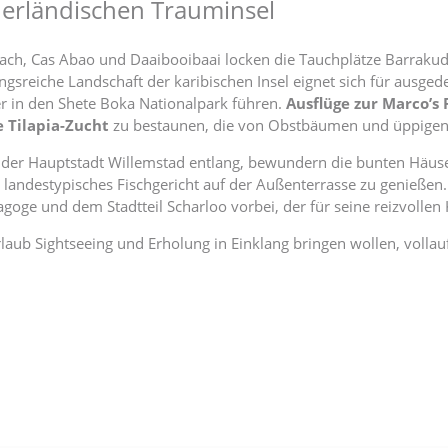
derländischen Trauminsel
ch, Cas Abao und Daaibooibaai locken die Tauchplätze Barrakuda
sreiche Landschaft der karibischen Insel eignet sich für ausged
der in den Shete Boka Nationalpark führen.
Ausflüge zur Marco’s
e Tilapia-Zucht
zu bestaunen, die von Obstbäumen und üppigen 
der Hauptstadt Willemstad entlang, bewundern die bunten Häuse
n landestypisches Fischgericht auf der Außenterrasse zu genießen.
ge und dem Stadtteil Scharloo vorbei, der für seine reizvollen 
rlaub Sightseeing und Erholung in Einklang bringen wollen, vollau