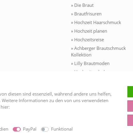
» Die Braut
» Brautfrisuren
» Hochzeit Haarschmuck
» Hochzeit planen
» Hochzeitsreise
» Achberger Brautschmuck
Kollektion
» Lilly Brautmoden
» Hochzeitsschuhe
» Brautjungfernkleider
» Kommunionkleider 2026
von diesen sind essenziell, während andere uns helfen,
» Konfirmationskleider
n. Weitere Informationen zu den von uns verwendeten
» Trauringe
hier:
» Brautkleid Zweiteiler
dien
PayPal
Funktional
© Copyright 2026 Brautschmuck24. Alle Rechte vorbehalten.