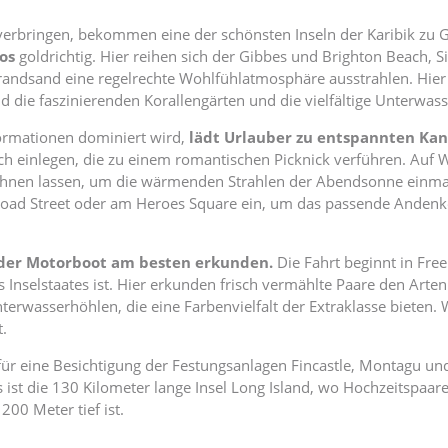
verbringen, bekommen eine der schönsten Inseln der Karibik zu Ge
os
goldrichtig. Hier reihen sich der Gibbes und Brighton Beach,
randsand eine regelrechte Wohlfühlatmosphäre ausstrahlen. Hier 
 die faszinierenden Korallengärten und die vielfältige Unterwas
formationen dominiert wird,
lädt Urlauber zu entspannten Kan
 einlegen, die zu einem romantischen Picknick verführen. Auf 
nen lassen, um die wärmenden Strahlen der Abendsonne einmal 
road Street oder am Heroes Square ein, um das passende Andenken
oder Motorboot am besten erkunden.
Die Fahrt beginnt in Fre
s Inselstaates ist. Hier erkunden frisch vermählte Paare den Art
rwasserhöhlen, die eine Farbenvielfalt der Extraklasse bieten. W
t.
für eine Besichtigung der Festungsanlagen Fincastle, Montagu un
ist die 130 Kilometer lange Insel Long Island, wo Hochzeitspaar
00 Meter tief ist.