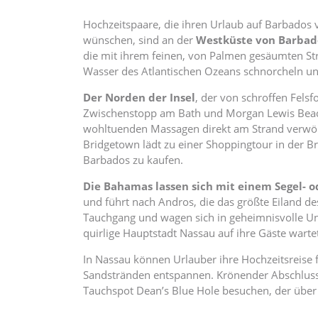
Hochzeitspaare, die ihren Urlaub auf Barbados 
wünschen, sind an der
Westküste von Barbad
die mit ihrem feinen, von Palmen gesäumten St
Wasser des Atlantischen Ozeans schnorcheln und
Der Norden der Insel
, der von schroffen Fels
Zwischenstopp am Bath und Morgan Lewis Beach
wohltuenden Massagen direkt am Strand verwöh
Bridgetown lädt zu einer Shoppingtour in der B
Barbados zu kaufen.
Die Bahamas lassen sich mit einem Segel- 
und führt nach Andros, die das größte Eiland de
Tauchgang und wagen sich in geheimnisvolle Unte
quirlige Hauptstadt Nassau auf ihre Gäste warte
In Nassau können Urlauber ihre Hochzeitsreise 
Sandstränden entspannen. Krönender Abschluss 
Tauchspot Dean’s Blue Hole besuchen, der über 2