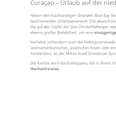
Curaçao – Urlaub auf der nie
Neben den hochkarätigen Stränden Blue Bay Bea
faszinierenden Unterwasserwelt. Die abwechslung
die auf den Gipfel des Sint-Christoffelberges o
ebenso großer Beliebtheit, um eine
einzigartig
Verliebte schlendern auch die Hafenpromenade 
lateinamerikanisches, asiatisches Essen oder ei
Amsterdam, an der Mikve Israel Emmanuel Synago
Die Karibik wird Hochzeitspaare, die in ihrem U
Hochzeitsreise.