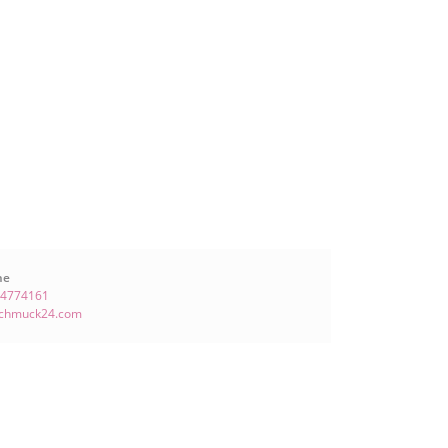
ne
 4774161
schmuck24.com