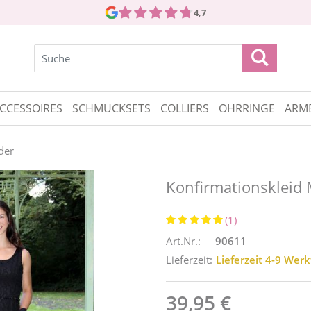
4,7
CCESSOIRES
SCHMUCKSETS
COLLIERS
OHRRINGE
ARM
der
Konfirmationskleid 
(1)
Art.Nr.:
90611
Lieferzeit:
Lieferzeit 4-9 Wer
39,95 €