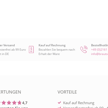
er Versand
Kauf auf Rechnung
Bestellhotli
stenfrei ab 99 Euro
Bezahlen Sie bequem nach
+49 (0)2161
t in DE
Erhalt der Ware
info@braut
ERTUNGEN
VORTEILE
4,7
Kauf auf Rechnung