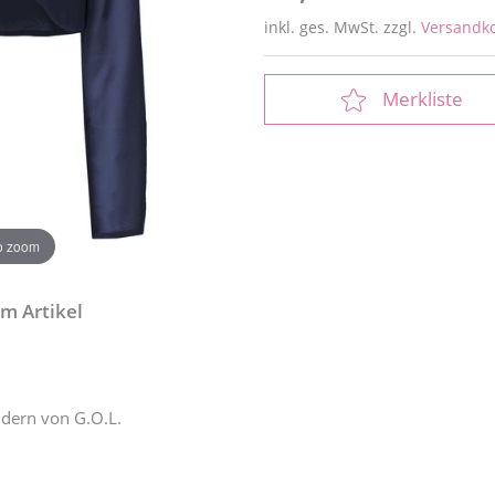
inkl. ges. MwSt. zzgl.
Versandk
Merkliste
to zoom
m Artikel
idern von G.O.L.