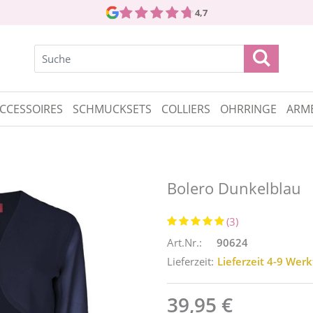
4,7
CCESSOIRES
SCHMUCKSETS
COLLIERS
OHRRINGE
ARM
Bolero Dunkelblau
(3)
Art.Nr.:
90624
Lieferzeit:
Lieferzeit 4-9 Wer
39,95 €