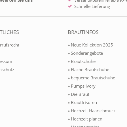
ewerten Sie uns
Versandkostenfrei ab 99,- €
Schnelle Lieferung
TLICHES
BRAUTINFOS
rrufsrecht
» Neue Kollektion 2025
» Sonderangebote
ressum
» Brautschuhe
nschutz
» Flache Brautschuhe
» bequeme Brautschuhe
» Pumps Ivory
» Die Braut
» Brautfrisuren
» Hochzeit Haarschmuck
» Hochzeit planen