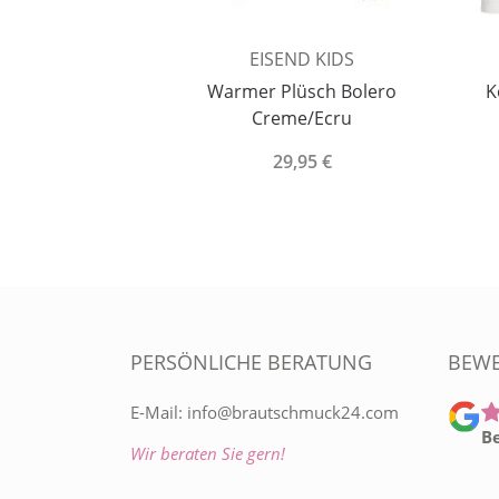
ERS
EISEND KIDS
 mit Schleife -
Warmer Plüsch Bolero
K
- 1 Paar
Creme/Ecru
95 €
29,95 €
PERSÖNLICHE BERATUNG
BEW
E-Mail:
info@brautschmuck24.com
B
Wir beraten Sie gern!