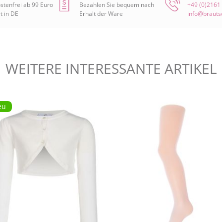
stenfrei ab 99 Euro
Bezahlen Sie bequem nach
+49 (0)2161
t in DE
Erhalt der Ware
info@braut
WEITERE INTERESSANTE
ARTIKEL
eu