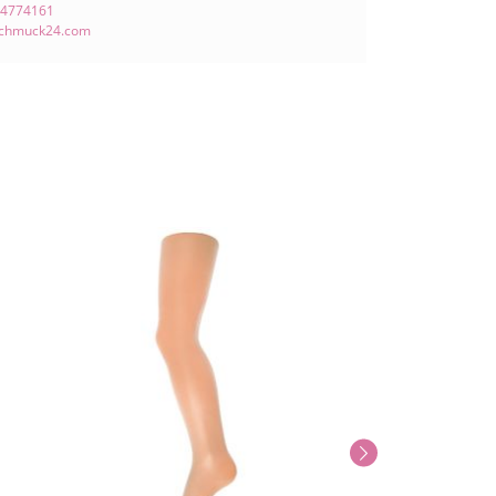
 4774161
schmuck24.com
Neu