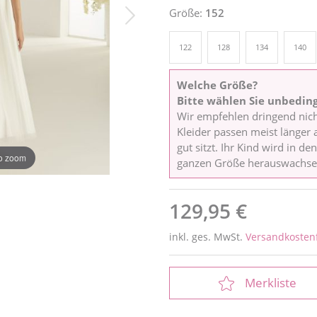
Größe:
152
122
128
134
140
Welche Größe?
Bitte wählen Sie unbedin
Wir empfehlen dringend nic
Kleider passen meist länger a
gut sitzt. Ihr Kind wird in d
to zoom
ganzen Größe herauswachse
129,95 €
inkl. ges. MwSt.
Versandkostenf
Merkliste