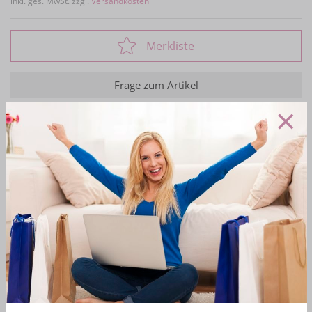
inkl. ges. MwSt. zzgl.
Versandkosten
Merkliste
Frage zum Artikel
×
Produktdetails
Bewertungen
Satin Kommunion Bolero - Weiß
Farbe: Weiß
Dieser Bolero passt farblich zu allen weißen
Kommunionkleidern
Material: 100% Polyester
Hersteller: Eisend Kids
Mehr Informationen zum EU Verantwortlichen »