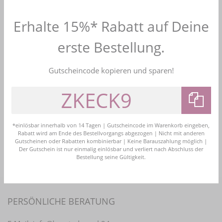
Erhalte 15%* Rabatt auf Deine
4,7
Bewerten Sie uns
erste Bestellung.
Kostenloser Versand
Gutscheincode kopieren und sparen!
Versandkostenfrei ab 99 Euro Bestellwert in DE
Kauf auf Rechnung
Bezahlen Sie bequem nach Erhalt der Ware
Bestellhotline
*einlösbar innerhalb von 14 Tagen | Gutscheincode im Warenkorb eingeben,
+49 (0)2161 4774161
Rabatt wird am Ende des Bestellvorgangs abgezogen | Nicht mit anderen
info@brautschmuck24.com
Gutscheinen oder Rabatten kombinierbar | Keine Barauszahlung möglich |
Der Gutschein ist nur einmalig einlösbar und verliert nach Abschluss der
Bestellung seine Gültigkeit.
PERSÖNLICHE BERATUNG