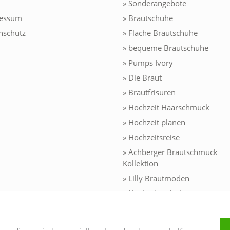
» Sonderangebote
ressum
» Brautschuhe
nschutz
» Flache Brautschuhe
» bequeme Brautschuhe
» Pumps Ivory
» Die Braut
» Brautfrisuren
» Hochzeit Haarschmuck
» Hochzeit planen
» Hochzeitsreise
» Achberger Brautschmuck
Kollektion
» Lilly Brautmoden
» Hochzeitsschuhe
» Brautjungfernkleider
» Kommunionkleider 2026