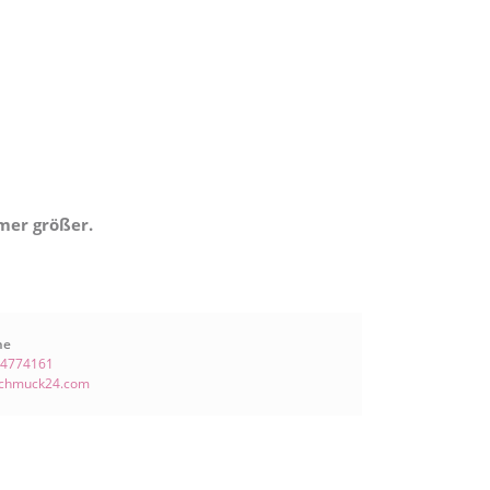
mer größer.
ne
 4774161
schmuck24.com