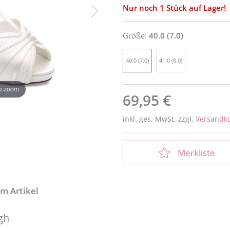
Nur noch 1 Stück auf Lager!
Größe:
40.0 (7.0)
40.0 (7.0)
41.0 (8.0)
to zoom
69,95 €
inkl. ges. MwSt. zzgl.
Versandk
Merkliste
m Artikel
gh