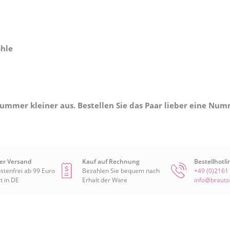
ohle
Nummer kleiner aus. Bestellen Sie das Paar lieber eine Num
er Versand
Kauf auf Rechnung
Bestellhotli
stenfrei ab 99 Euro
Bezahlen Sie bequem nach
+49 (0)2161
t in DE
Erhalt der Ware
info@braut