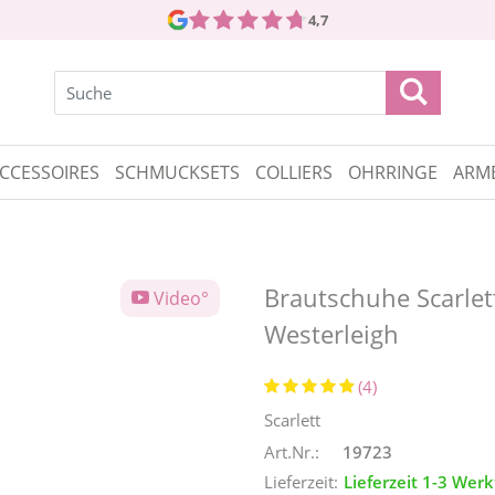
4,7
CCESSOIRES
SCHMUCKSETS
COLLIERS
OHRRINGE
ARM
Brautschuhe Scarlet
Video°
Westerleigh
(4)
Scarlett
Art.Nr.:
19723
Lieferzeit:
Lieferzeit 1-3 Wer