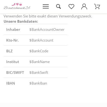
Verwenden Sie bitte exakt diesen Verwendungszweck.
Unsere Bankdaten:
Inhaber
$BankAccountOwner
Kto-Nr.
$BankAccount
BLZ
$BankCode
Institut
$BankName
BIC/SWIFT
$BankSwift
IBAN
$BankIban