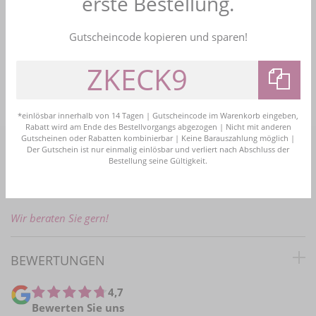
erste Bestellung.
Kauf auf Rechnung
Bezahlen Sie bequem nach Erhalt der Ware
Gutscheincode kopieren und sparen!
Bestellhotline
+49 (0)2161 4774161
info@brautschmuck24.com
*einlösbar innerhalb von 14 Tagen | Gutscheincode im Warenkorb eingeben,
Rabatt wird am Ende des Bestellvorgangs abgezogen | Nicht mit anderen
Gutscheinen oder Rabatten kombinierbar | Keine Barauszahlung möglich |
Der Gutschein ist nur einmalig einlösbar und verliert nach Abschluss der
PERSÖNLICHE BERATUNG
Bestellung seine Gültigkeit.
E-Mail:
info@brautschmuck24.com
Wir beraten Sie gern!
BEWERTUNGEN
4,7
Bewerten Sie uns