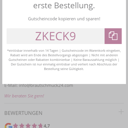
Lorem ipsum dolor sit amet, consetetur sadipscing elitr,
erste Bestellung.
sed diam nonumy eirmod tempor invidunt ut labore et
dolore magna aliquyam erat, sed diam voluptua. At
Gutscheincode kopieren und sparen!
vero eos et accusam et justo duo dolores et ea rebum.
Stet clita kasd gubergren, no sea takimata sanctus est
Lorem ipsum dolor sit amet.
*einlösbar innerhalb von 14 Tagen | Gutscheincode im Warenkorb eingeben,
Rabatt wird am Ende des Bestellvorgangs abgezogen | Nicht mit anderen
Gutscheinen oder Rabatten kombinierbar | Keine Barauszahlung möglich |
Der Gutschein ist nur einmalig einlösbar und verliert nach Abschluss der
Bestellung seine Gültigkeit.
PERSÖNLICHE BERATUNG
E-Mail:
info@brautschmuck24.com
Wir beraten Sie gern!
BEWERTUNGEN
4,7