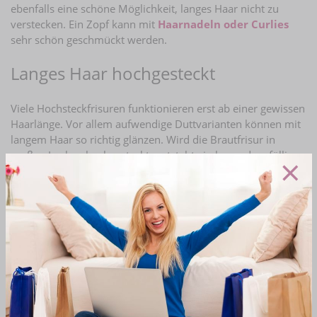
ebenfalls eine schöne Möglichkeit, langes Haar nicht zu
verstecken. Ein Zopf kann mit
Haarnadeln oder Curlies
sehr schön geschmückt werden.
Langes Haar hochgesteckt
Viele Hochsteckfrisuren funktionieren erst ab einer gewissen
Haarlänge. Vor allem aufwendige Duttvarianten können mit
langem Haar so richtig glänzen. Wird die Brautfrisur in
×
großen Locken hochgesteckt, entsteht ein besonders fülliger
und romantischer Dutt. Vor allem geflochtene
Hochsteckfrisuren sind mit langem Haar einfach traumhaft
schön.
Möglichkeiten der Brautfrisur für
langes Haar
Ein guter Friseur kann der Braut mit langem Haar
wunderschöne Ideen geben. Denn häufig hängt es auch von