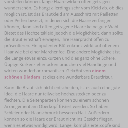
vorstellen können, lange Haare wirken offen getragen
wunderschön. Es hängt allerdings sehr vom Kleid ab, ob dies
möglich ist. Ist das Brautkleid am Ausschnitt mit Pailletten
oder Perlen besetzt, in denen sich die Haare verfangen
können, dann sind offen getragene Haare keine gute Wahl.
Bietet das Hochzeitskleid jedoch die Möglichkeit, dann sollte
die Braut ernsthaft erwägen, ihre Haarpracht offen zu
präsentieren. Ein opulenter Blütenkranz wirkt auf offenem
Haar wie bei einer Märchenfee. Eine andere Möglichkeit ist,
die Länge etwas einzukürzen und dies ganz ohne Schere.
Üppige Korkenzieherlocken brauchen viel Haarlänge und
wirken wunderbar romantisch. Gekrönt von
einem
schönen Diadem
ist dies eine wunderbare Brautfrisur.
Kann die Braut sich nicht entscheiden, ist es auch eine gute
Idee, die Haare nur teilweise hochzustecken oder zu
flechten. Die Seitenpartien können zu einem schönen
Arrangement am Oberkopf frisiert werden. So haben
Schleier oder Haarschmuck besseren Halt. Außerdem
können so die Haare der Braut nicht ins Gesicht fliegen,
wenn es etwas windig wird. Lange, komplizierte Zöpfe sind