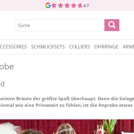
4,7
CCESSOIRES
SCHMUCKSETS
COLLIERS
OHRRINGE
ARM
robe
id
meisten Bräute der größte Spaß überhaupt. Denn die Gelegenh
h einmal wie eine Prinzessin zu fühlen, ist die Anprobe etwa