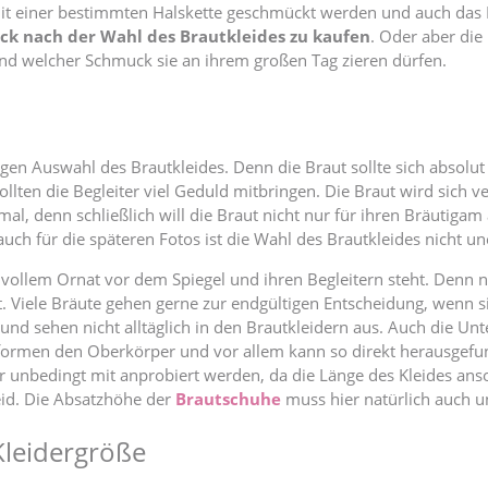
mit einer bestimmten Halskette geschmückt werden und auch das
k nach der Wahl des Brautkleides zu kaufen
. Oder aber die
und welcher Schmuck sie an ihrem großen Tag zieren dürfen.
gen Auswahl des Brautkleides. Denn die Braut sollte sich absolut 
llten die Begleiter viel Geduld mitbringen. Die Braut wird sich 
normal, denn schließlich will die Braut nicht nur für ihren Bräut
uch für die späteren Fotos ist die Wahl des Brautkleides nicht un
in vollem Ornat vor dem Spiegel und ihren Begleitern steht. Denn 
kt. Viele Bräute gehen gerne zur endgültigen Entscheidung, wen
und sehen nicht alltäglich in den Brautkleidern aus. Auch die Unt
formen den Oberkörper und vor allem kann so direkt herausgef
e er unbedingt mit anprobiert werden, da die Länge des Kleides ans
leid. Die Absatzhöhe der
Brautschuhe
muss hier natürlich auch u
Kleidergröße