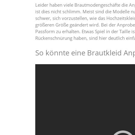
Leider haben viele Brautmodengeschäfte die Ang
ist dies nicht schlimm. Meist sind die Modelle 
schwer, sich vorzustellen, wie das Hochzeitsklei
größeren Größe geändert wird. Bei der Anprobe s
Passform zu erhalten. Etwas Spiel in der Taille i
Rückenschnürung haben, sind hier deutlich einf
So könnte eine Brautkleid A