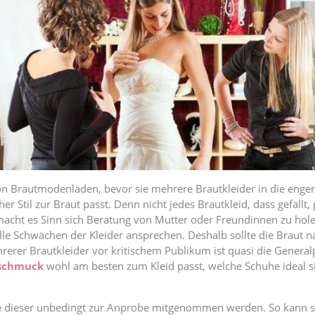
Brautmodenläden, bevor sie mehrere Brautkleider in die engere 
 Stil zur Braut passt. Denn nicht jedes Brautkleid, dass gefällt,
 macht es Sinn sich Beratung von Mutter oder Freundinnen zu hol
le Schwächen der Kleider ansprechen. Deshalb sollte die Braut nac
ehrerer Brautkleider vor kritischem Publikum ist quasi die Gene
schmuck
wohl am besten zum Kleid passt, welche Schuhe ideal 
te dieser unbedingt zur Anprobe mitgenommen werden. So kann sie