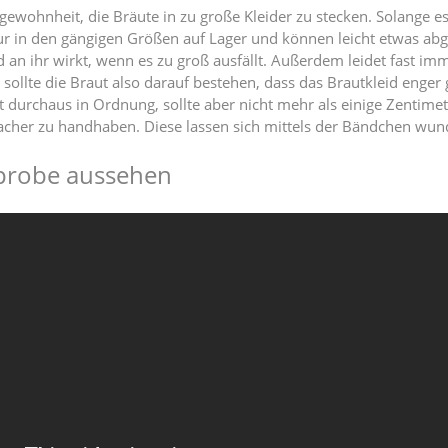
ewohnheit, die Bräute in zu große Kleider zu stecken. Solange e
nur in den gängigen Größen auf Lager und können leicht etwas abg
d an ihr wirkt, wenn es zu groß ausfällt. Außerdem leidet fast imm
ollte die Braut also darauf bestehen, dass das Brautkleid enger 
st durchaus in Ordnung, sollte aber nicht mehr als einige Zentimet
acher zu handhaben. Diese lassen sich mittels der Bändchen wund
nprobe aussehen