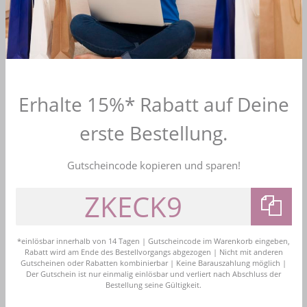
Farbe: Ercu
Dieses Kommunionkleid ist ecrufarben und der offene
Rückenausschnitt wird mit einem Knopf und Schnürung
verschlossen.
Material: 100% Polyester
Erhalte 15%* Rabatt auf Deine
Hersteller: Monny Kommunionkleider
erste Bestellung.
Mehr Informationen zum EU Verantwortlichen »
Gutscheincode kopieren und sparen!
4,7
Bewerten Sie uns
Kostenloser Versand
Versandkostenfrei ab 99 Euro Bestellwert in DE
*einlösbar innerhalb von 14 Tagen | Gutscheincode im Warenkorb eingeben,
Rabatt wird am Ende des Bestellvorgangs abgezogen | Nicht mit anderen
Kauf auf Rechnung
Gutscheinen oder Rabatten kombinierbar | Keine Barauszahlung möglich |
Bezahlen Sie bequem nach Erhalt der Ware
Der Gutschein ist nur einmalig einlösbar und verliert nach Abschluss der
Bestellung seine Gültigkeit.
Bestellhotline