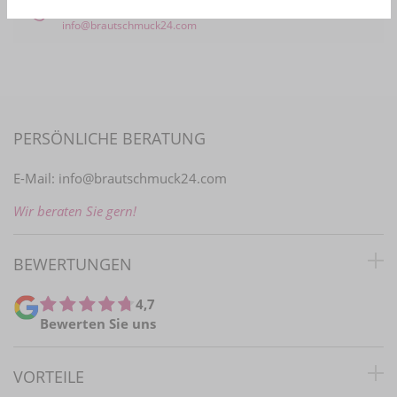
+49 (0)2161 4774161
info@brautschmuck24.com
PERSÖNLICHE BERATUNG
E-Mail:
info@brautschmuck24.com
Wir beraten Sie gern!
BEWERTUNGEN
4,7
Bewerten Sie uns
VORTEILE