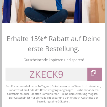
Farbe: Weiß
Wird mit passendem Satin-Bolero geliefert
Oberstoff 100% Polyester
Länge: 7/8Kommunionkleid
Erhalte 15%* Rabatt auf Deine
Passform: Regular fit
erste Bestellung.
Mehr Informationen zum EU Verantwortlichen »
Gutscheincode kopieren und sparen!
4,7
Bewerten Sie uns
Kostenloser Versand
Versandkostenfrei ab 99 Euro Bestellwert in DE
*einlösbar innerhalb von 14 Tagen | Gutscheincode im Warenkorb eingeben,
Rabatt wird am Ende des Bestellvorgangs abgezogen | Nicht mit anderen
Gutscheinen oder Rabatten kombinierbar | Keine Barauszahlung möglich |
Kauf auf Rechnung
Der Gutschein ist nur einmalig einlösbar und verliert nach Abschluss der
Bezahlen Sie bequem nach Erhalt der Ware
Bestellung seine Gültigkeit.