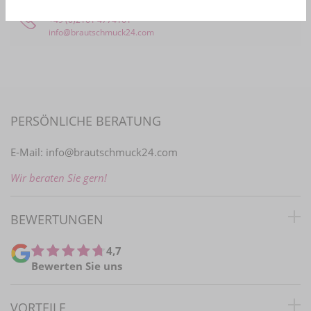
Bestellhotline
+49 (0)2161 4774161
info@brautschmuck24.com
PERSÖNLICHE BERATUNG
E-Mail:
info@brautschmuck24.com
Wir beraten Sie gern!
BEWERTUNGEN
4,7
Bewerten Sie uns
VORTEILE