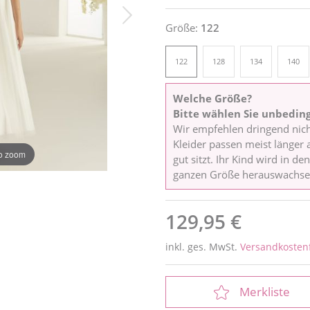
Größe:
122
122
128
134
140
Welche Größe?
Bitte wählen Sie unbedin
Wir empfehlen dringend nic
Kleider passen meist länger a
to zoom
gut sitzt. Ihr Kind wird in d
ganzen Größe herauswachse
129,95 €
inkl. ges. MwSt.
Versandkostenf
Merkliste