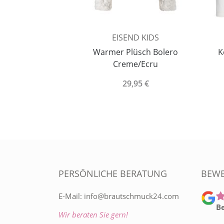
ERS
EISEND KIDS
 mit Schleife -
Warmer Plüsch Bolero
K
- 1 Paar
Creme/Ecru
95 €
29,95 €
PERSÖNLICHE BERATUNG
BEW
E-Mail:
info@brautschmuck24.com
B
Wir beraten Sie gern!