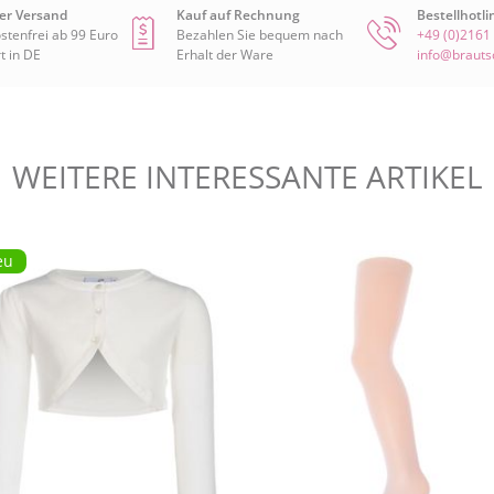
er Versand
Kauf auf Rechnung
Bestellhotli
stenfrei ab 99 Euro
Bezahlen Sie bequem nach
+49 (0)2161
t in DE
Erhalt der Ware
info@braut
WEITERE INTERESSANTE
ARTIKEL
eu