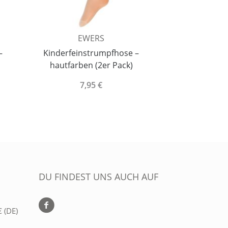
EWERS
EISEN
–
Kinderfeinstrumpfhose –
Kommunio
hautfarben (2er Pack)
Ballerinas 
7,95 €
44,
DU FINDEST UNS AUCH AUF
 (DE)