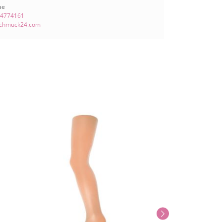
ne
 4774161
schmuck24.com
Neu