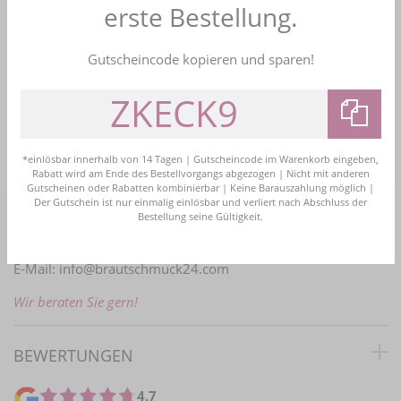
erste Bestellung.
Kauf auf Rechnung
Bezahlen Sie bequem nach Erhalt der Ware
Gutscheincode kopieren und sparen!
Bestellhotline
+49 (0)2161 4774161
info@brautschmuck24.com
*einlösbar innerhalb von 14 Tagen | Gutscheincode im Warenkorb eingeben,
Rabatt wird am Ende des Bestellvorgangs abgezogen | Nicht mit anderen
Gutscheinen oder Rabatten kombinierbar | Keine Barauszahlung möglich |
Der Gutschein ist nur einmalig einlösbar und verliert nach Abschluss der
Bestellung seine Gültigkeit.
PERSÖNLICHE BERATUNG
E-Mail:
info@brautschmuck24.com
Wir beraten Sie gern!
BEWERTUNGEN
4,7