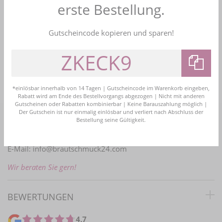
erste Bestellung.
Kauf auf Rechnung
Bezahlen Sie bequem nach Erhalt der Ware
Gutscheincode kopieren und sparen!
Bestellhotline
+49 (0)2161 4774161
info@brautschmuck24.com
*einlösbar innerhalb von 14 Tagen | Gutscheincode im Warenkorb eingeben,
Rabatt wird am Ende des Bestellvorgangs abgezogen | Nicht mit anderen
Gutscheinen oder Rabatten kombinierbar | Keine Barauszahlung möglich |
Der Gutschein ist nur einmalig einlösbar und verliert nach Abschluss der
Bestellung seine Gültigkeit.
PERSÖNLICHE BERATUNG
E-Mail:
info@brautschmuck24.com
Wir beraten Sie gern!
BEWERTUNGEN
4,7