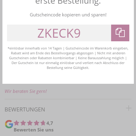
erste Bestellung.
Bezahlen Sie bequem nach Erhalt der Ware
Gutscheincode kopieren und sparen!
Bestellhotline
+49 (0)2161 4774161
info@brautschmuck24.com
*einlösbar innerhalb von 14 Tagen | Gutscheincode im Warenkorb eingeben,
Rabatt wird am Ende des Bestellvorgangs abgezogen | Nicht mit anderen
Gutscheinen oder Rabatten kombinierbar | Keine Barauszahlung möglich |
Der Gutschein ist nur einmalig einlösbar und verliert nach Abschluss der
PERSÖNLICHE BERATUNG
Bestellung seine Gültigkeit.
E-Mail:
info@brautschmuck24.com
Wir beraten Sie gern!
BEWERTUNGEN
4,7
Bewerten Sie uns